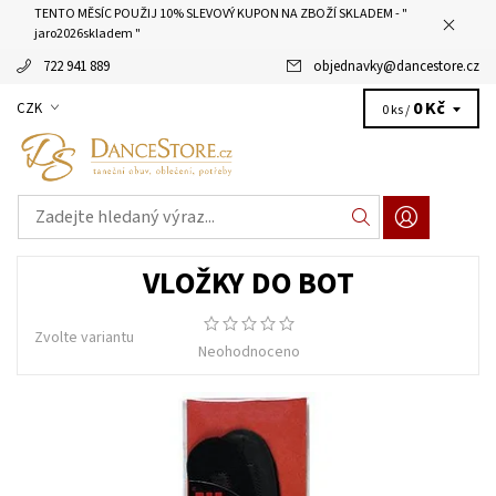
TENTO MĚSÍC POUŽIJ 10% SLEVOVÝ KUPON NA ZBOŽÍ SKLADEM - "
jaro2026skladem "
722 941 889
objednavky
@
dancestore.cz
0 Kč
CZK
0 ks /
VLOŽKY DO BOT
Zvolte variantu
Neohodnoceno