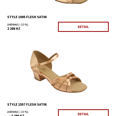
STYLE 1005 FLESH SATIN
2 870 Kč
(–20 %)
DETAIL
2 286 Kč
Dostupnost:
Skladem 1 ks
Kód:
491/3
Značka:
Supadance
Záruka:
2 roky
STYLE 1557 FLESH SATIN
2 870 Kč
(–20 %)
DETAIL