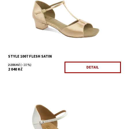
Kód:
479/5
Značka:
Supadance
Záruka:
2 roky
STYLE 1007 FLESH SATIN
2 286 Kč
(–10 %)
DETAIL
2 040 Kč
Dostupnost:
Skladem 1 ks
Kód:
494/KLA4
Značka:
Supadance
Záruka:
2 roky