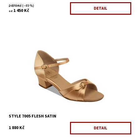
2 870 Kč
(–49 %)
DETAIL
1 450 Kč
od
Dostupnost:
Skladem 1 ks
Kód:
512/KLA9
Značka:
Supadance
Záruka:
2 roky
STYLE 7005 FLESH SATIN
1 880 Kč
DETAIL