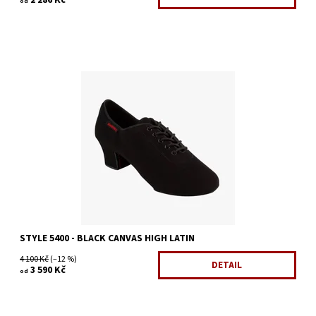
2 286 Kč
od
Tréninková obuv
Dostupnost:
Skladem 2 ks
Kód:
1401/7
STYLE 5400 - BLACK CANVAS HIGH LATIN
4 100 Kč
(–12 %)
DETAIL
3 590 Kč
od