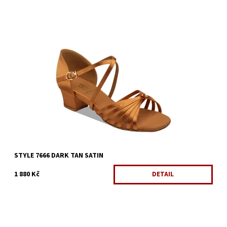
Dostupnost:
Skladem 1 ks
Kód:
542/4
Značka:
Supadance
Záruka:
2 roky
STYLE 7666 DARK TAN SATIN
1 880 Kč
DETAIL
Dostupnost:
Skladem 1 ks