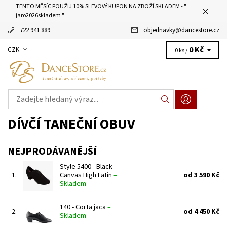
TENTO MĚSÍC POUŽIJ 10% SLEVOVÝ KUPON NA ZBOŽÍ SKLADEM - "
jaro2026skladem "
722 941 889
objednavky
@
dancestore.cz
0 Kč
CZK
0 ks /
DÍVČÍ TANEČNÍ OBUV
NEJPRODÁVANĚJŠÍ
Style 5400 - Black
1.
Canvas High Latin
–
od 3 590 Kč
Skladem
140 - Corta jaca
–
2.
od 4 450 Kč
Skladem