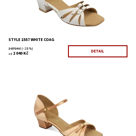
STYLE 1557 WHITE COAG
2 870 Kč
(–28 %)
DETAIL
2 040 Kč
od
Dostupnost:
Skladem 1 ks
Kód:
470/2
Značka:
Supadance
Záruka:
2 roky