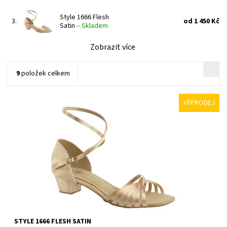
Style 1666 Flesh
3.
od 1 450 Kč
Satin
–
Skladem
Zobrazit více
9
položek celkem
VÝPRODEJ
Dostupnost:
Skladem 1 ks
Kód:
569/3
Značka:
Supadance
Záruka:
2 roky
STYLE 1666 FLESH SATIN