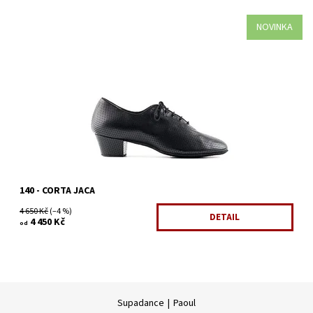
NOVINKA
Dámská tréninková taneční obuv
Dostupnost:
Skladem 1 ks
Kód:
1278/38
Značka:
Paoul
Záruka:
2 roky
140 - CORTA JACA
4 650 Kč
(–4 %)
DETAIL
4 450 Kč
od
Supadance
|
Paoul