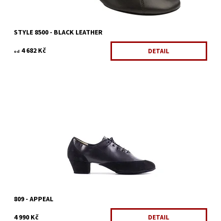
STYLE 8500 - BLACK LEATHER
4 682 Kč
DETAIL
od
Pánská taneční obuv Paoul na latinskoamerické tance
Dostupnost:
Skladem 1 ks
Kód:
1251/42-
Značka:
Paoul
Záruka:
2 roky
809 - APPEAL
4 990 Kč
DETAIL