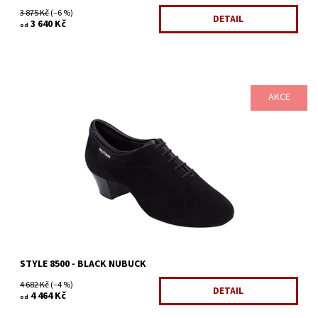
3 875 Kč
(–6 %)
DETAIL
3 640 Kč
od
AKCE
Dostupnost:
Skladem 1 ks
Kód:
767/KLA3
Značka:
Supadance
Záruka:
2 roky
STYLE 8500 - BLACK NUBUCK
4 682 Kč
(–4 %)
DETAIL
4 464 Kč
od