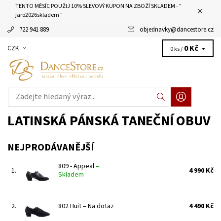
TENTO MĚSÍC POUŽIJ 10% SLEVOVÝ KUPON NA ZBOŽÍ SKLADEM - "
jaro2026skladem "
722 941 889
objednavky
@
dancestore.cz
0 Kč
CZK
0 ks /
LATINSKÁ PÁNSKÁ TANEČNÍ OBUV
NEJPRODÁVANĚJŠÍ
809 - Appeal
–
1.
4 990 Kč
Skladem
2.
802 Huit
–
Na dotaz
4 490 Kč