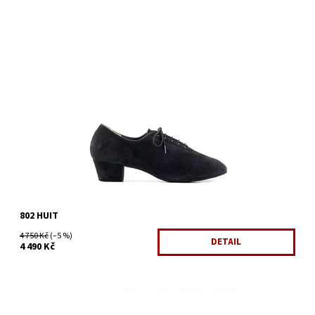
Pánská latinskoamerická taneční obuv.
Dostupnost:
Na dotaz
Kód:
1248/KLA
Značka:
Paoul
Záruka:
2 roky
802 HUIT
4 750 Kč
(–5 %)
DETAIL
4 490 Kč
Dostupnost:
Skladem 1 ks