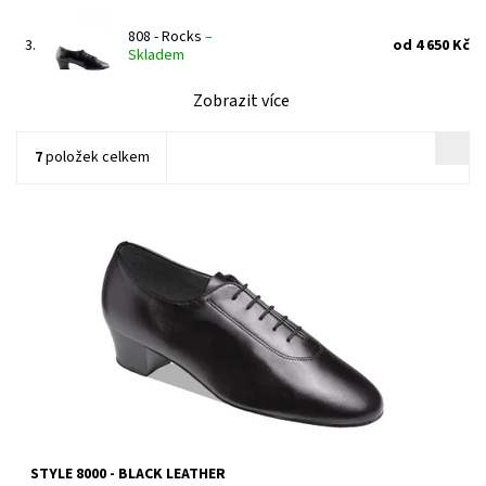
808 - Rocks
–
3.
od 4 650 Kč
Skladem
Zobrazit více
7
položek celkem
Dostupnost:
Skladem 1 ks
Kód:
761/6
Značka:
Supadance
Záruka:
2 roky
STYLE 8000 - BLACK LEATHER