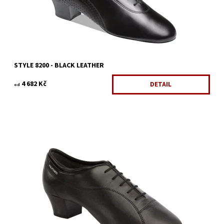
STYLE 8200 - BLACK LEATHER
4 682 Kč
DETAIL
od
Dostupnost:
Skladem 1 ks
Kód:
770/7
Značka:
Supadance
Záruka:
2 roky