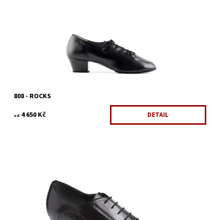
Kód:
1176/KLA
Značka:
Paoul
Záruka:
2 roky
808 - ROCKS
4 650 Kč
DETAIL
od
Dostupnost:
Skladem 1 ks
Kód:
980/ROZ2
Značka:
Supadance
Záruka:
2 roky