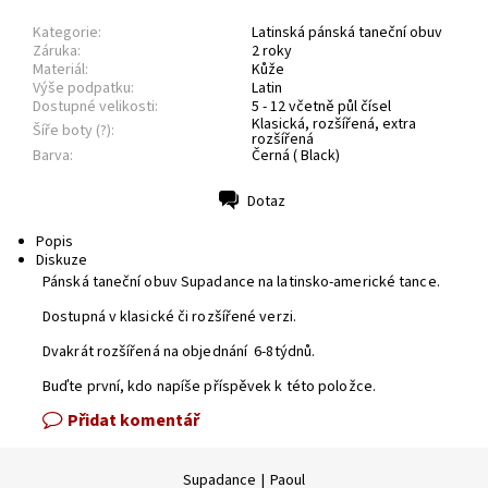
Kategorie:
Latinská pánská taneční obuv
Záruka:
2 roky
Materiál:
Kůže
Výše podpatku:
Latin
Dostupné velikosti:
5 - 12 včetně půl čísel
Klasická, rozšířená, extra
Šíře boty (?):
rozšířená
Barva:
Černá ( Black)
Dotaz
Tisk
Popis
Diskuze
Pánská taneční obuv Supadance na latinsko-americké tance.
Dostupná v klasické či rozšířené verzi.
Dvakrát rozšířená na objednání 6-8týdnů.
Buďte první, kdo napíše příspěvek k této položce.
Přidat komentář
Supadance
|
Paoul