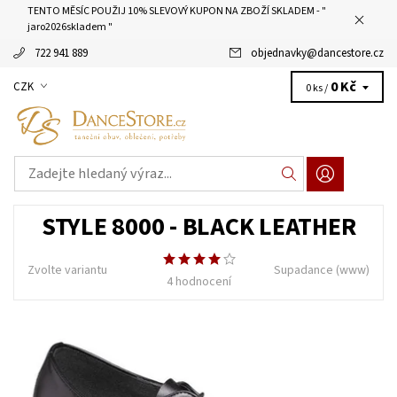
TENTO MĚSÍC POUŽIJ 10% SLEVOVÝ KUPON NA ZBOŽÍ SKLADEM - "
jaro2026skladem "
722 941 889
objednavky
@
dancestore.cz
0 Kč
CZK
0 ks /
STYLE 8000 - BLACK LEATHER
Zvolte variantu
Supadance
(www)
4 hodnocení