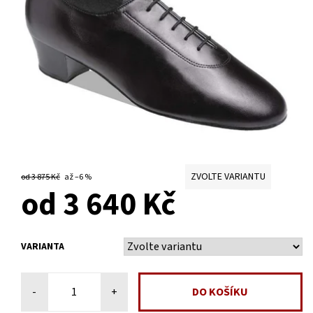
ZVOLTE VARIANTU
od 3 875 Kč
až
–6 %
od 3 640 Kč
VARIANTA
-
+