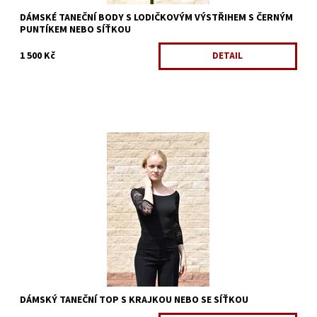
DÁMSKÉ TANEČNÍ BODY S LODIČKOVÝM VÝSTŘIHEM S ČERNÝM
PUNTÍKEM NEBO SÍŤKOU
1 500 Kč
DETAIL
Dostupnost:
Skladem 1 ks
Kód:
719/XL
Značka:
ArmandoDance
DÁMSKÝ TANEČNÍ TOP S KRAJKOU NEBO SE SÍŤKOU