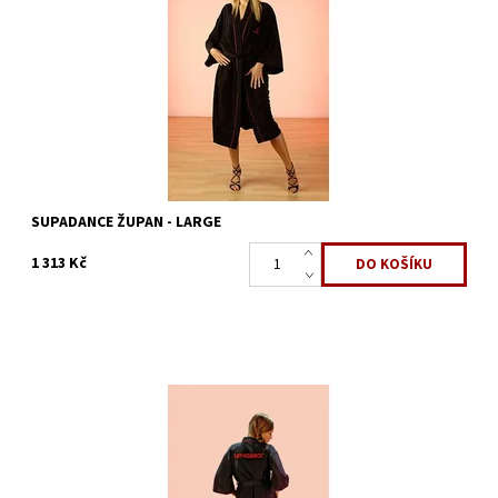
Dostupnost:
Na dotaz
Kód:
806
Značka:
Supadance
SUPADANCE ŽUPAN - LARGE
1 313 Kč
Župan
Dostupnost:
Na dotaz
Kód:
809
Značka:
Supadance