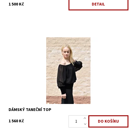
1 500 Kč
DETAIL
Dostupnost:
Skladem 2 ks
Kód:
861
Značka:
ArmandoDance
DÁMSKÝ TANEČNÍ TOP
1 560 Kč