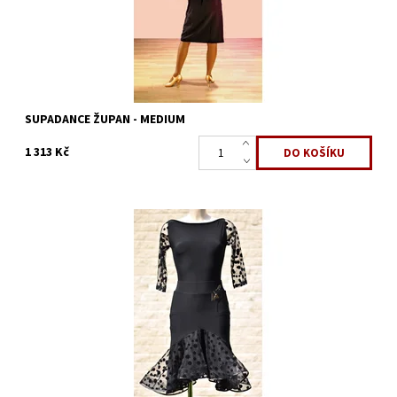
SUPADANCE ŽUPAN - MEDIUM
1 313 Kč
Dostupnost:
Skladem 2 ks
Kód:
683/M
Značka:
ArmandoDance