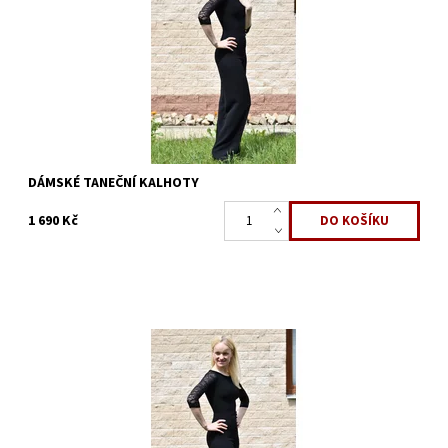
Značka:
ArmandoDance
DÁMSKÉ TANEČNÍ KALHOTY
1 690 Kč
Dostupnost:
Skladem 2 ks
Kód:
862
Značka:
ArmandoDance