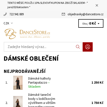
TENTO MĚSÍC POUŽIJ 10% SLEVOVÝ KUPON NA ZBOŽÍ SKLADEM - "
jaro2026skladem "
722 941 889
objednavky
@
dancestore.cz
0 Kč
CZK
0 ks /
DÁMSKÉ OBLEČENÍ
NEJPRODÁVANĚJŠÍ
Dámské kalhoty
1.
Pantapalazzo
–
1 250 Kč
Skladem
Dámské taneční
body s lodičkovým
2.
výstřihem a větším
1 750 Kč
leopardím vzorem