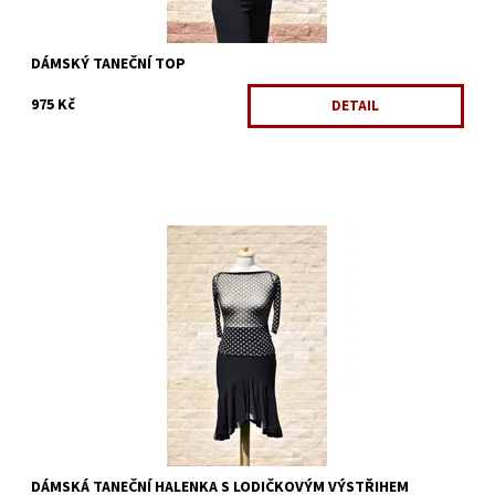
DÁMSKÝ TANEČNÍ TOP
975 Kč
DETAIL
Dostupnost:
Skladem 2 ks
Kód:
674
Značka:
ArmandoDance
DÁMSKÁ TANEČNÍ HALENKA S LODIČKOVÝM VÝSTŘIHEM