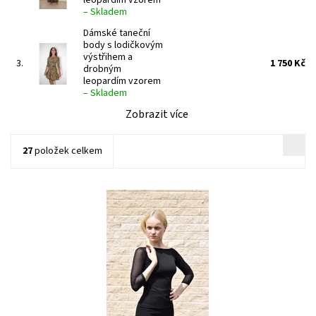
–
Skladem
Dámské taneční
body s lodičkovým
výstřihem a
3.
1 750 Kč
drobným
leopardím vzorem
–
Skladem
Zobrazit více
27
položek celkem
Dostupnost:
Skladem 3 ks
Kód:
716/L
Značka:
ArmandoDance