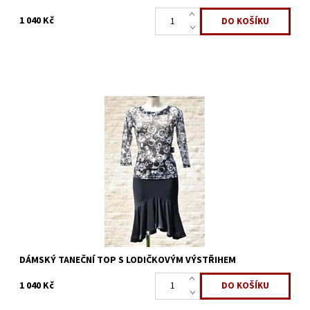
1 040 Kč
Dostupnost:
Skladem 1 ks
Kód:
698
Značka:
ArmandoDance
DÁMSKÝ TANEČNÍ TOP S LODIČKOVÝM VÝSTŘIHEM
1 040 Kč