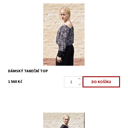
Dostupnost:
Momentálně nedostupné
Kód:
860
Značka:
ArmandoDance
DÁMSKÝ TANEČNÍ TOP
1 560 Kč
Dostupnost:
Skladem 3 ks
Kód:
725