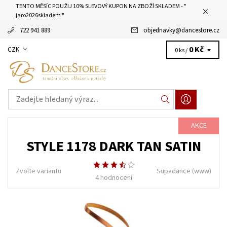
TENTO MĚSÍC POUŽIJ 10% SLEVOVÝ KUPON NA ZBOŽÍ SKLADEM - "
jaro2026skladem "
722 941 889
objednavky
@
dancestore.cz
0 Kč
CZK
0 ks /
AKCE
STYLE 1178 DARK TAN SATIN
Zvolte variantu
Supadance
(www)
4 hodnocení