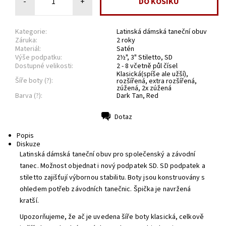
-
+
Kategorie:
Latinská dámská taneční obuv
Záruka:
2 roky
Materiál:
Satén
Výše podpatku:
2½", 3" Stiletto, SD
Dostupné velikosti:
2 - 8 včetně půl čísel
Klasická(spíše ale užší),
Šíře boty (?):
rozšířená, extra rozšířená,
zúžená, 2x zúžená
Barva (?):
Dark Tan, Red
Dotaz
Tisk
Popis
Diskuze
Latinská dámská taneční obuv pro společenský a závodní
tanec. Možnost objednat i nový podpatek SD. SD podpatek a
stiletto zajišťují výbornou stabilitu. Boty jsou konstruovány s
ohledem potřeb závodních tanečnic. Špička je navržená
kratší.
Upozorňujeme, že ač je uvedena šíře boty klasická, celkově