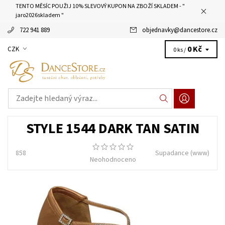
TENTO MĚSÍC POUŽIJ 10% SLEVOVÝ KUPON NA ZBOŽÍ SKLADEM - "
jaro2026skladem "
722 941 889
objednavky
@
dancestore.cz
0 Kč
CZK
0 ks /
STYLE 1544 DARK TAN SATIN
858
Supadance
(www)
Neohodnoceno