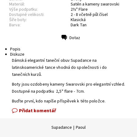
Materiál:
Satén a kameny swarovski
Výše podpatku:
2½" Flare
Dostupné velikosti:
2 - 8 včetně půl čísel
Šíře boty:
Klasická
Barva:
Dark Tan
Dotaz
Tisk
Popis
Diskuze
Dámská elegantní taneční obuv Supadance na
latinskoamerické tance vhodná do společnosti i do
tanečních kurzů.
Boty jsou ozdobeny kameny Swarovski pro elegantní vzhled.
Dostupné na podpatku 2,5" flare - 7cm.
Buďte první, kdo napíše příspěvek k této položce.
Přidat komentář
Supadance
|
Paoul