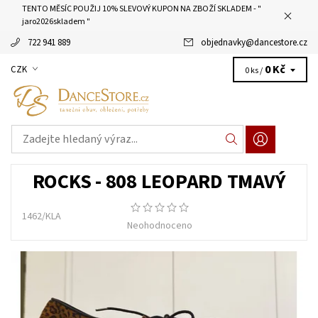
TENTO MĚSÍC POUŽIJ 10% SLEVOVÝ KUPON NA ZBOŽÍ SKLADEM - "
jaro2026skladem "
722 941 889
objednavky
@
dancestore.cz
0 Kč
CZK
0 ks /
ROCKS - 808 LEOPARD TMAVÝ
1462/KLA
Neohodnoceno