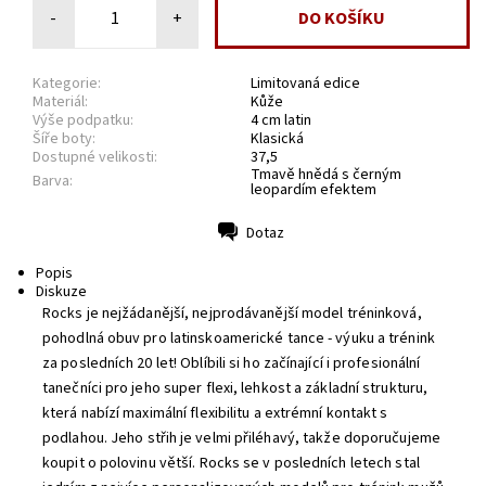
-
+
Kategorie:
Limitovaná edice
Materiál:
Kůže
Výše podpatku:
4 cm latin
Šíře boty:
Klasická
Dostupné velikosti:
37,5
Tmavě hnědá s černým
Barva:
leopardím efektem
Dotaz
Tisk
Popis
Diskuze
Rocks je nejžádanější, nejprodávanější model tréninková,
pohodlná obuv pro latinskoamerické tance - výuku a trénink
za posledních 20 let!
Oblíbili si ho začínající i profesionální
tanečníci pro jeho super flexi, lehkost a základní strukturu,
která nabízí maximální flexibilitu a extrémní kontakt s
podlahou.
Jeho střih je velmi přiléhavý, takže doporučujeme
koupit o polovinu větší.
Rocks se v posledních letech stal