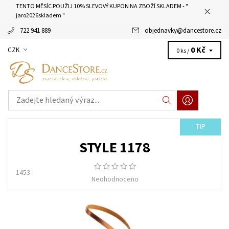
TENTO MĚSÍC POUŽIJ 10% SLEVOVÝ KUPON NA ZBOŽÍ SKLADEM - "
jaro2026skladem "
722 941 889
objednavky
@
dancestore.cz
0 Kč
CZK
0 ks /
TIP
STYLE 1178
1453
Neohodnoceno