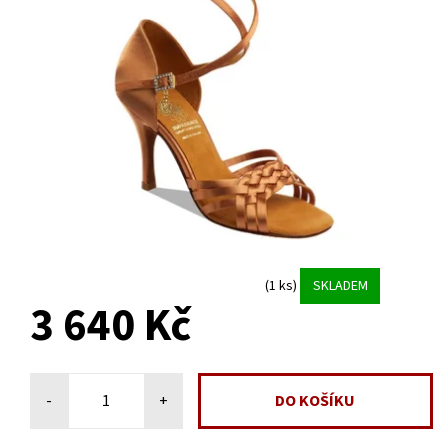
(1 ks)
SKLADEM
3 640 Kč
-
+