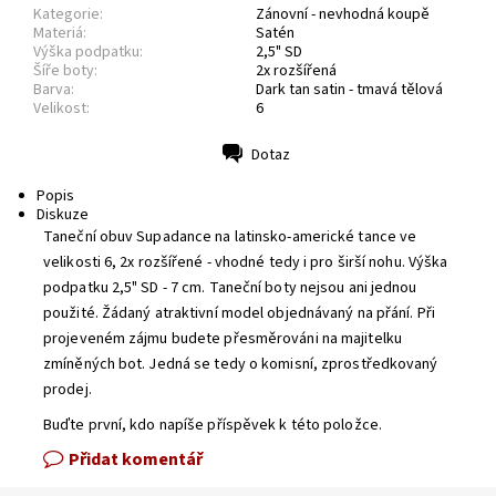
Kategorie:
Zánovní - nevhodná koupě
Materiá:
Satén
Výška podpatku:
2,5" SD
Šíře boty:
2x rozšířená
Barva:
Dark tan satin - tmavá tělová
Velikost:
6
Dotaz
Tisk
Popis
Diskuze
Taneční obuv Supadance na latinsko-americké tance ve
velikosti 6, 2x rozšířené - vhodné tedy i pro širší nohu. Výška
podpatku 2,5" SD - 7 cm. Taneční boty nejsou ani jednou
použité. Žádaný atraktivní model objednávaný na přání. Při
projeveném zájmu budete přesměrováni na majitelku
zmíněných bot. Jedná se tedy o komisní, zprostředkovaný
prodej.
Buďte první, kdo napíše příspěvek k této položce.
Přidat komentář