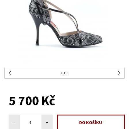
1
z 3
NA DOTAZ
5 700 Kč
-
+