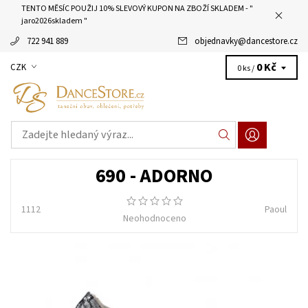
TENTO MĚSÍC POUŽIJ 10% SLEVOVÝ KUPON NA ZBOŽÍ SKLADEM - "
jaro2026skladem "
722 941 889
objednavky
@
dancestore.cz
0 Kč
CZK
0 ks /
690 - ADORNO
1112
Paoul
Neohodnoceno