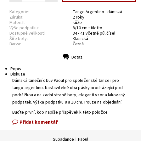
Kategorie:
Tango Argentino - dámská
Záruka:
2 roky
Materiál:
kůže
Výše podpatku:
8/10 cm stiletto
Dostupné velikosti:
34 - 41 včetně půl čísel
Šíře boty:
Klasická
Barva:
Černá
Dotaz
Tisk
Popis
Diskuze
Dámská taneční obuv Paoul pro společenské tance i pro
tango argentino. Nastavitelné oba pásky procházející pod
podrážkou a na zadní straně boty, elegantí vzor a lakovaný
podpatek. Výška podpatku 8 a 10 cm. Pouze na objednání.
Buďte první, kdo napíše příspěvek k této položce.
Přidat komentář
Supadance
|
Paoul