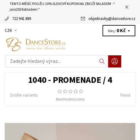
TENTO MĚSÍC POUŽIJ 10% SLEVOVÝ KUPON NA ZBOŽÍ SKLADEM - "
jaro2026skladem "
722 941 889
objednavky
@
dancestore.cz
0 Kč
CZK
0 ks /
1040 - PROMENADE / 4
Zvolte variantu
Paoul
Neohodnoceno