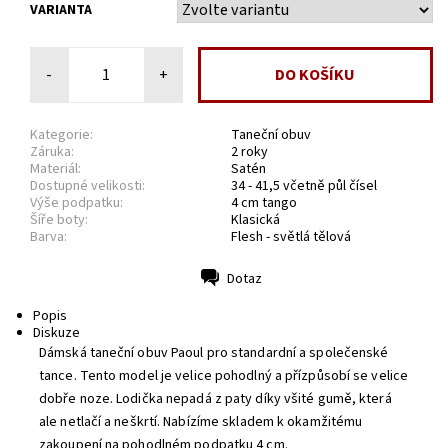
VARIANTA
-
+
Kategorie:
Taneční obuv
Záruka:
2 roky
Materiál:
Satén
Dostupné velikosti:
34 - 41,5 včetně půl čísel
Výše podpatku:
4 cm tango
Šíře boty:
Klasická
Barva:
Flesh - světlá tělová
Dotaz
Tisk
Popis
Diskuze
Dámská taneční obuv Paoul pro standardní a společenské
tance. Tento model je velice pohodlný a přízpůsobí se velice
dobře noze. Lodička nepadá z paty díky všité gumě, která
ale netlačí a neškrtí. Nabízíme skladem k okamžitému
zakoupení na pohodlném podpatku 4 cm.