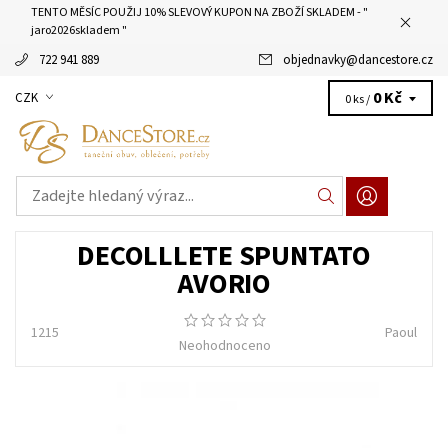
TENTO MĚSÍC POUŽIJ 10% SLEVOVÝ KUPON NA ZBOŽÍ SKLADEM - "
jaro2026skladem "
722 941 889
objednavky
@
dancestore.cz
0 Kč
CZK
0 ks /
DECOLLLETE SPUNTATO
AVORIO
1215
Paoul
Neohodnoceno