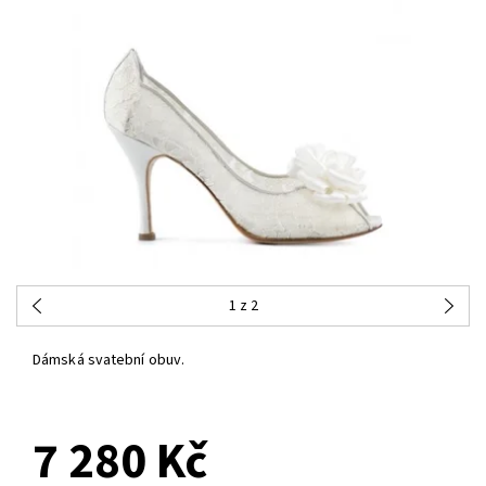
1
z 2
Dámská svatební obuv.
NA DOTAZ
7 280 Kč