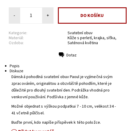
-
+
Kategorie:
Svatební obuv
Materiál:
Kůže s perletí, krajka, síťka,
Ozdoba:
Saténová květina
Dotaz
Tisk
Popis
Diskuze
Dámská pohodlná svatební obuv Paoul je vyjímečná svým
zpracováním, originalitou a obzvláště pohodlím, které je
důležité pro dlouhý svatební den. Podrážka vhodná pro
venkovní používání. Podšívka z jemné kůže.
Možné objednat s výškou podpatkui 7 - 10 cm, velikost 34 -
41 včetně půlčísel.
Buďte první, kdo napíše příspěvek k této položce.