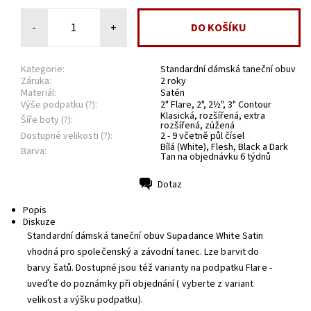
-
+
Kategorie:
Standardní dámská taneční obuv
Záruka:
2 roky
Materiál:
Satén
Výše podpatku (?):
2" Flare, 2", 2½", 3" Contour
Klasická, rozšířená, extra
Šíře boty (?):
rozšířená, zúžená
Dostupné velikosti (?):
2 - 9 včetně půl čísel
Bílá (White), Flesh, Black a Dark
Barva:
Tan na objednávku 6 týdnů
Dotaz
Tisk
Popis
Diskuze
Standardní dámská taneční obuv Supadance White Satin
vhodná pro společenský a závodní tanec. Lze barvit do
barvy šatů. Dostupné jsou též varianty na podpatku Flare -
uveďte do poznámky při objednání ( vyberte z variant
velikost a výšku podpatku).