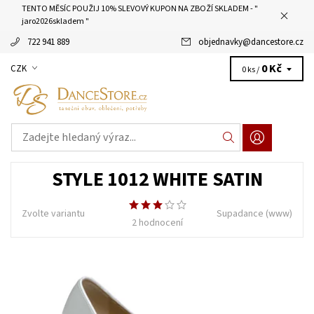
TENTO MĚSÍC POUŽIJ 10% SLEVOVÝ KUPON NA ZBOŽÍ SKLADEM - "
jaro2026skladem "
722 941 889
objednavky
@
dancestore.cz
0 Kč
CZK
0 ks /
STYLE 1012 WHITE SATIN
Zvolte variantu
Supadance
(www)
2 hodnocení