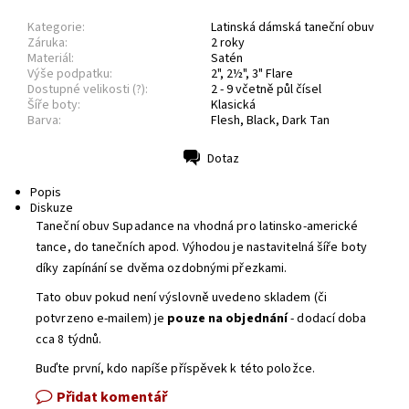
Kategorie:
Latinská dámská taneční obuv
Záruka:
2 roky
Materiál:
Satén
Výše podpatku:
2", 2½", 3" Flare
Dostupné velikosti (?):
2 - 9 včetně půl čísel
Šíře boty:
Klasická
Barva:
Flesh, Black, Dark Tan
Dotaz
Tisk
Popis
Diskuze
Taneční obuv Supadance na vhodná pro latinsko-americké
tance, do tanečních apod. Výhodou je nastavitelná šíře boty
díky zapínání se dvěma ozdobnými přezkami.
Tato obuv pokud není výslovně uvedeno skladem (či
potvrzeno e-mailem) je
pouze
na objednání
- dodací doba
cca 8 týdnů.
Buďte první, kdo napíše příspěvek k této položce.
Přidat komentář