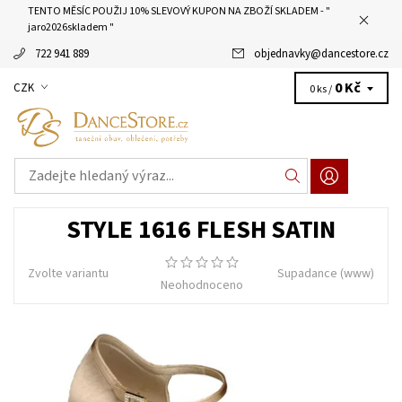
TENTO MĚSÍC POUŽIJ 10% SLEVOVÝ KUPON NA ZBOŽÍ SKLADEM - "
jaro2026skladem "
722 941 889
objednavky
@
dancestore.cz
0 Kč
CZK
0 ks /
STYLE 1616 FLESH SATIN
Zvolte variantu
Supadance
(www)
Neohodnoceno